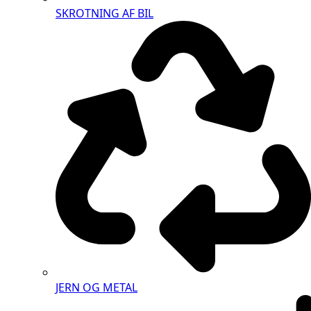
SKROTNING AF BIL
JERN OG METAL