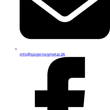
info@spsjernogmetal.dk