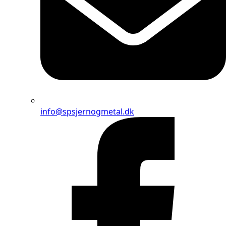
info@spsjernogmetal.dk