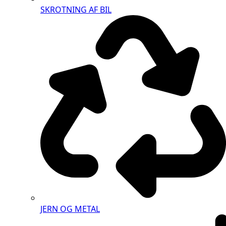
SKROTNING AF BIL
JERN OG METAL