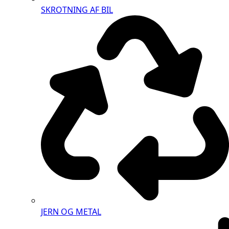
SKROTNING AF BIL
JERN OG METAL